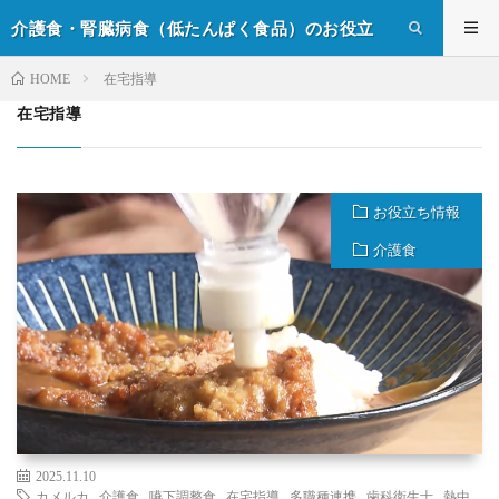
介護食・腎臓病食（低たんぱく食品）のお役立
ち情報
在宅指導
HOME
在宅指導
お役立ち情報
介護食
2025.11.10
カメルカ
,
介護食
,
嚥下調整食
,
在宅指導
,
多職種連携
,
歯科衛生士
,
熱中