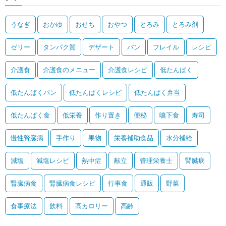
うなぎ
おかゆ
おせち
おやつ
とろみ
とろみ剤
ゼリー
タンパク質
デザート
パン
フレイル
レシピ
介護食
介護食のメニュー
介護食レシピ
低たんぱく
低たんぱくパン
低たんぱくレシピ
低たんぱく弁当
低たんぱく食
低栄養
作り置き
便秘
嚥下食
寿司
慢性腎臓病
手作り
果物
栄養補助食品
水分補給
減塩
減塩レシピ
熱中症
献立
管理栄養士
腎臓病
腎臓病食
腎臓病食レシピ
行事食
通販
野菜
食事療法
飲料
高カロリー
高齢