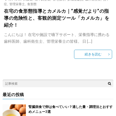
症
,
管理栄養士
,
食形態
在宅の食形態指導とカメルカ｜”感覚だより”の指
導の危険性と、客観的測定ツール「カメルカ」を
紹介！
こんにちは！ 在宅や施設で嚥下サポート、栄養指導に携わる
歯科医師、歯科衛生士、管理栄養士の皆様。 日 […]
続きを読む
最近の投稿
腎臓病食で卵は食べていい？適した量・調理法とおすす
めメニュー3選