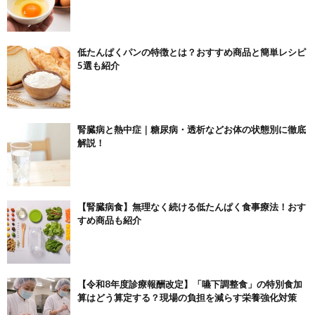
低たんぱくパンの特徴とは？おすすめ商品と簡単レシピ
5選も紹介
腎臓病と熱中症｜糖尿病・透析などお体の状態別に徹底
解説！
【腎臓病食】無理なく続ける低たんぱく食事療法！おす
すめ商品も紹介
【令和8年度診療報酬改定】「嚥下調整食」の特別食加
算はどう算定する？現場の負担を減らす栄養強化対策