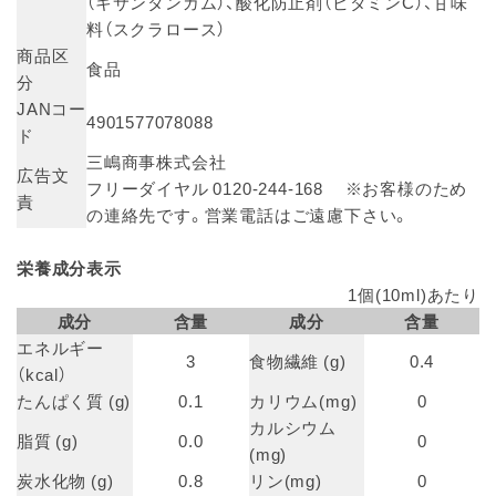
（キサンタンガム）、酸化防止剤（ビタミンC）、甘味
料（スクラロース）
商品区
食品
分
JANコー
4901577078088
ド
三嶋商事株式会社
広告文
フリーダイヤル 0120-244-168 ※お客様のため
責
の連絡先です。営業電話はご遠慮下さい。
栄養成分表示
1個(10ml)あたり
成分
含量
成分
含量
エネルギー
3
食物繊維 (g)
0.4
（kcal）
たんぱく質 (g)
0.1
カリウム(mg)
0
カルシウム
脂質 (g)
0.0
0
(mg)
炭水化物 (g)
0.8
リン(mg)
0