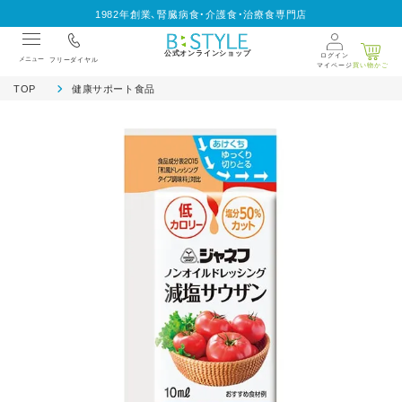
1982年創業、腎臓病食・介護食・治療食専門店
公式オンラインショップ
ログイン
メニュー
フリーダイヤル
マイページ
買い物かご
TOP
健康サポート食品