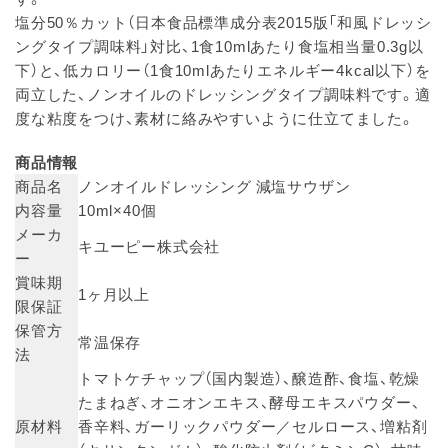
塩分50％カット（日本食品標準成分表2015版「和風ドレッシ
ングタイプ調味料」対比、1食10mlあたり食塩相当量0.3g以
下）と、低カロリー（1食10mlあたりエネルギー4kcal以下）を
両立した、ノンオイルのドレッシングタイプ調味料です。適
度な粘度をつけ、素材に絡みやすいように仕立てました。
商品情報
商品名
ノンオイルドレッシング 減塩サウザン
内容量
10ml×40個
メーカ
キユーピー株式会社
ー
賞味期
1ヶ月以上
限保証
保管方
常温保存
法
トマトケチャップ（国内製造）、醸造酢、食塩、乾燥
たまねぎ、オニオンエキス、酵母エキスパウダー、
原材料
香辛料、ガーリックパウダー／セルロース、増粘剤