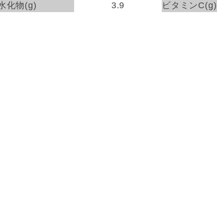
水化物(g)
3.9
ビタミンC(g)