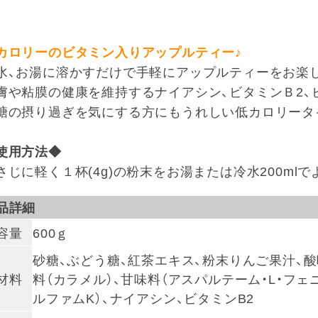
カロリーのビタミン入りアップルティー♪
水、お湯に溶かすだけで手軽にアップルティーをお楽
膚や粘膜の健康を維持するナイアシン、ビタミンＢ2、
糖の摂り過ぎを気にする方にもうれしい低カロリータ
使用方法◆
さじに軽く１杯(4g)の粉末をお湯または冷水200m
品詳細
容量
600ｇ
砂糖、ぶどう糖、紅茶エキス、粉末りんご果汁、酸
材料
料（カラメル）、甘味料（アスパルテーム・L・フ
ルファムK）、ナイアシン、ビタミンB2