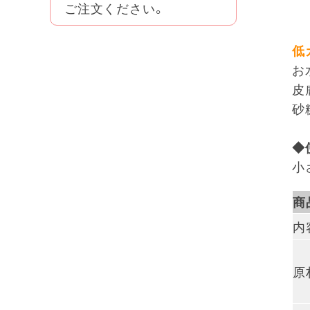
ご注文ください。
低
お
皮
砂
◆
小
商
内
原