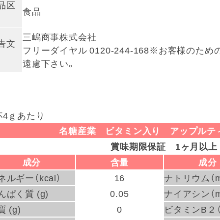
品区
食品
三嶋商事株式会社
告文
フリーダイヤル 0120-244-168※お客様の
遠慮下さい。
杯4ｇあたり
名糖産業 ビタミン入り アップルティ
賞味期限保証 1ヶ月以上
成分
含量
成分
ネルギー（kcal）
16
ナトリウム（m
んぱく質 (g)
0.05
ナイアシン（m
 (g)
0
ビタミンB２（