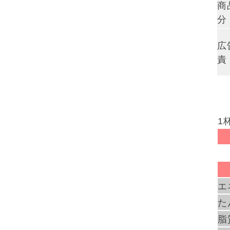
商
分
広
責
1
エ
た
脂質