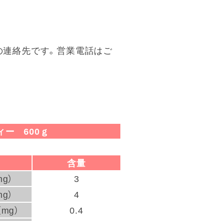
ための連絡先です。営業電話はご
ー 600ｇ
含量
g）
3
g）
4
mg）
0.4