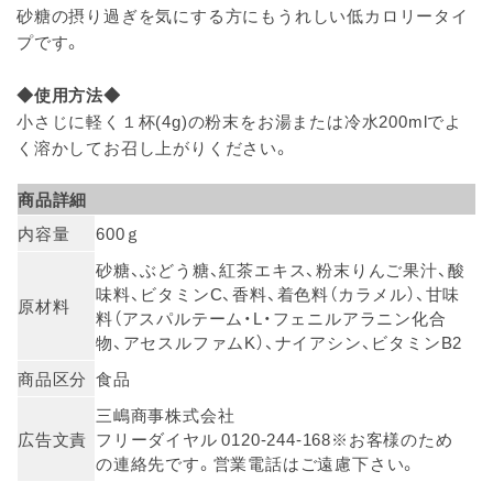
砂糖の摂り過ぎを気にする方にもうれしい低カロリータイ
プです。
◆使用方法◆
小さじに軽く１杯(4g)の粉末をお湯または冷水200mlでよ
く溶かしてお召し上がりください。
商品詳細
内容量
600ｇ
砂糖、ぶどう糖、紅茶エキス、粉末りんご果汁、酸
味料、ビタミンC、香料、着色料（カラメル）、甘味
原材料
料（アスパルテーム・L・フェニルアラニン化合
物、アセスルファムK）、ナイアシン、ビタミンB2
商品区分
食品
三嶋商事株式会社
広告文責
フリーダイヤル 0120-244-168※お客様のため
の連絡先です。営業電話はご遠慮下さい。