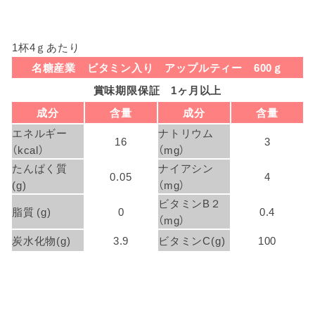
1杯4ｇあたり
名糖産業 ビタミン入り アップルティー 600ｇ
賞味期限保証 1ヶ月以上
成分
含量
成分
含量
エネルギー
ナトリウム
16
3
（kcal）
（mg）
たんぱく質
ナイアシン
0.05
4
(g)
（mg）
ビタミンB２
脂質 (g)
0
0.4
（mg）
炭水化物(g)
3.9
ビタミンC(g)
100