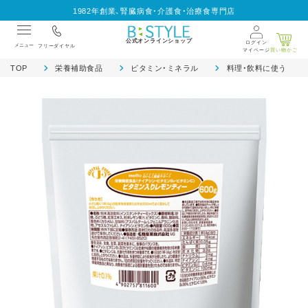
1982年創業、腎臓病食・介護食・治療食専門店
公式オンラインショップ
ログイン
メニュー
フリーダイヤル
マイページ
買い物かご
TOP
栄養補助食品
ビタミン・ミネラル
料理・飲料に使う