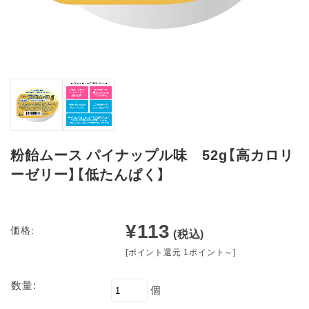
粉飴ムース パイナップル味 52g【高カロリ
ーゼリー】【低たんぱく】
¥113
価格:
(税込)
[ポイント還元 1ポイント～]
数量:
個