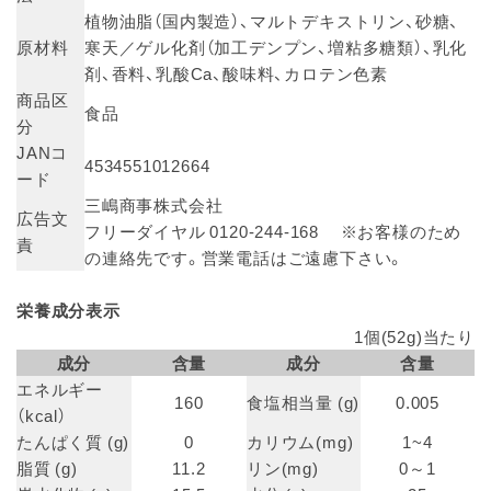
植物油脂（国内製造）、マルトデキストリン、砂糖、
原材料
寒天／ゲル化剤（加工デンプン、増粘多糖類）、乳化
剤、香料、乳酸Ca、酸味料、カロテン色素
商品区
食品
分
JANコ
4534551012664
ード
三嶋商事株式会社
広告文
フリーダイヤル 0120-244-168 ※お客様のため
責
の連絡先です。営業電話はご遠慮下さい。
栄養成分表示
1個(52g)当たり
成分
含量
成分
含量
エネルギー
160
食塩相当量 (g)
0.005
（kcal）
たんぱく質 (g)
0
カリウム(mg)
1~4
脂質 (g)
11.2
リン(mg)
0～1