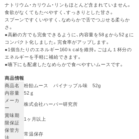
ナトリウム・カリウム・リンもほとんど含まれていません。
食欲がなくてもたべやすく、すっきりとした甘さ。
スプーンですくいやすく、なめらかで舌でつぶせる柔らか
さ。
●高齢の方でも完食できるように、内容量を58ｇから52ｇに
コンパクト化しました。完食率がアップします。
●1個当たりのエネルギー160ｋcalを維持。ごはん１杯分の
エネルギーを手軽に補給できます。
●嚥下にも配慮したなめらかで食べやすいムースです。
商品情報
商品名
粉飴ムース パイナップル味 52g
内容量
52ｇ
メーカ
株式会社ハーバー研究所
ー
賞味期
1ヶ月以上
限保証
保管方
常温保存
法