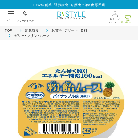
1982年創業、腎臓病食・介護食・治療食専門店
公式オンラインショップ
ログイン
メニュー
フリーダイヤル
マイページ
買い物かご
TOP
腎臓病食
お菓子・デザート・飲料
ゼリー・プリン・ムース