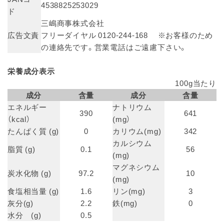
4538825253029
ド
三嶋商事株式会社
広告文責
フリーダイヤル 0120-244-168 ※お客様のため
の連絡先です。営業電話はご遠慮下さい。
栄養成分表示
100g当たり
成分
含量
成分
含量
エネルギー
ナトリウム
390
641
（kcal）
(mg）
たんぱく質 (g)
0
カリウム(mg)
342
カルシウム
脂質 (g)
0.1
56
(mg)
マグネシウム
炭水化物 (g)
97.2
10
(mg)
食塩相当量 (g)
1.6
リン(mg)
3
灰分(g)
2.2
鉄(mg)
0
水分 (g)
0.5