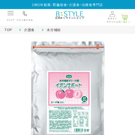
1982年創業、腎臓病食・介護食・治療食専門店
公式オンラインショップ
ログイン
メニュー
フリーダイヤル
マイページ
買い物かご
TOP
介護食
水分補給