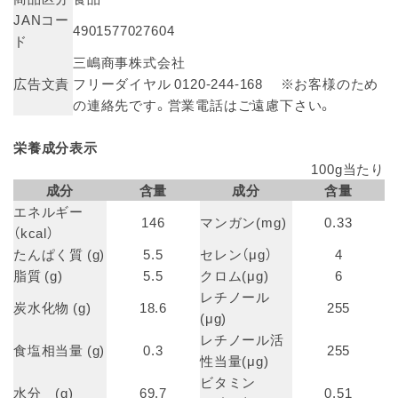
JANコー
4901577027604
ド
三嶋商事株式会社
広告文責
フリーダイヤル 0120-244-168 ※お客様のため
の連絡先です。営業電話はご遠慮下さい。
栄養成分表示
100g当たり
成分
含量
成分
含量
エネルギー
146
マンガン(mg)
0.33
（kcal）
たんぱく質 (g)
5.5
セレン（μg）
4
脂質 (g)
5.5
クロム(μg)
6
レチノール
炭水化物 (g)
18.6
255
(μg)
レチノール活
食塩相当量 (g)
0.3
255
性当量(μg)
ビタミン
水分 (g)
69.7
0.51