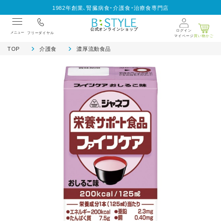
1982年創業、腎臓病食・介護食・治療食専門店
公式オンラインショップ
ログイン
メニュー
フリーダイヤル
マイページ
買い物かご
TOP
介護食
濃厚流動食品