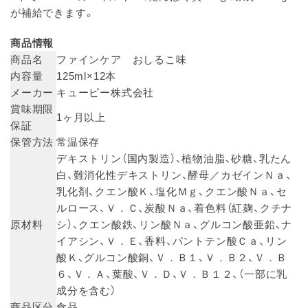
が補給できます。
商品情報
商品名
ファインケア おしるこ味
内容量
125ml×12本
メーカー
キューピー株式会社
賞味期限
1ヶ月以上
保証
保管方法
常温保存
デキストリン（国内製造）、植物油脂、砂糖、乳たん
白、難消化性デキストリン、酵母／カゼインＮａ、
乳化剤、クエン酸Ｋ、塩化Ｍｇ、クエン酸Ｎａ、セ
ルロース、Ｖ．Ｃ、炭酸Ｎａ、着色料（紅麹、クチナ
原材料
シ）、クエン酸鉄、リン酸Ｎａ、グルコン酸亜鉛、ナ
イアシン、Ｖ．Ｅ、香料、パントテン酸Ｃａ、リン
酸Ｋ、グルコン酸銅、Ｖ．Ｂ１、Ｖ．Ｂ２、Ｖ．Ｂ
６、Ｖ．Ａ、葉酸、Ｖ．Ｄ、Ｖ．Ｂ１２、（一部に乳
成分を含む）
商品区分
食品