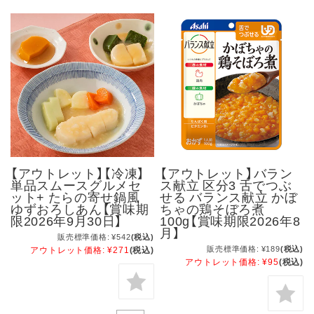
【アウトレット】【冷凍】
【アウトレット】バラン
単品スムースグルメセ
ス献立 区分3 舌でつぶ
ット+ たらの寄せ鍋風
せる バランス献立 かぼ
ゆずおろしあん【賞味期
ちゃの鶏そぼろ煮
限2026年9月30日】
100g【賞味期限2026年8
月】
販売標準価格:
¥542
(税込)
販売標準価格:
¥189
(税込)
アウトレット価格:
¥271
(税込)
アウトレット価格:
¥95
(税込)