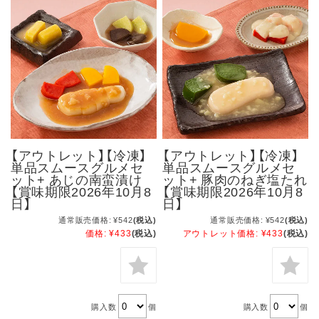
【アウトレット】【冷凍】
【アウトレット】【冷凍】
単品スムースグルメセ
単品スムースグルメセ
ット+ あじの南蛮漬け
ット+ 豚肉のねぎ塩たれ
【賞味期限2026年10月8
【賞味期限2026年10月8
日】
日】
通常販売価格:
¥542
(税込)
通常販売価格:
¥542
(税込)
価格:
¥433
(税込)
アウトレット価格:
¥433
(税込)
購入数
個
購入数
個