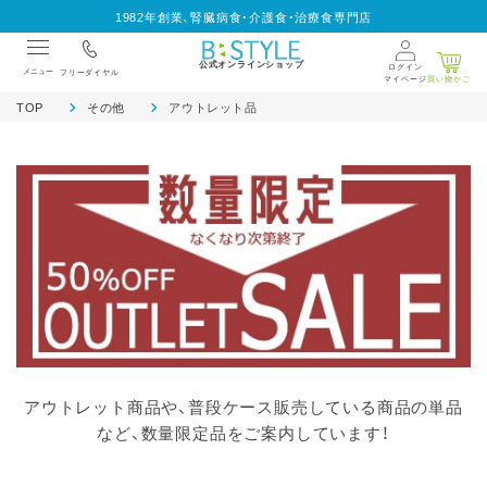
1982年創業、腎臓病食・介護食・治療食専門店
公式オンラインショップ
ログイン
メニュー
フリーダイヤル
マイページ
買い物かご
TOP
その他
アウトレット品
アウトレット商品や、普段ケース販売している商品の単品
など、数量限定品をご案内しています！