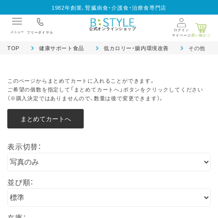
1982年創業、腎臓病食・介護食・治療食専門店
公式オンラインショップ
ログイン
メニュー
フリーダイヤル
マイページ
買い物かご
TOP
健康サポート食品
低カロリー・腸内環境改善
その他
このページからまとめてカートに入れることができます。
ご希望の個数を指定して「まとめてカートへ」ボタンをクリックしてください
（※購入決定ではありませんので、数量は後で変更できます）。
表示切替：
並び順：
在庫：