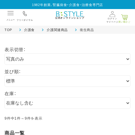
1982年創業、腎臓病食・介護食・治療食専門店
公式オンラインショップ
ログイン
メニュー
フリーダイヤル
マイページ
買い物かご
TOP
介護食
介護関連商品
衛生商品
表示切替：
並び順：
在庫：
9件中1件～9件を表示
商品一覧