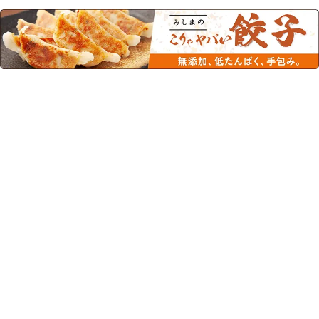
このカテゴリーの人気商品
FORICA ソース焼きそば
アプロテン たんぱく調
107.8ｇ
整 スパゲティタイプ
490g
¥240
(税込)
人気商品/マルちゃん/腎臓病食/低たん