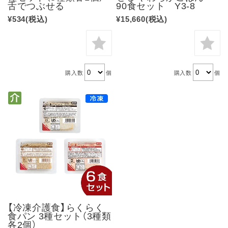
舌でつぶせる
90食セット Y3-8
¥534
(税込)
¥15,660
(税込)
購入数
個
購入数
個
【冷凍介護食】らくらく
食パン 3種セット（3種類
各2個）