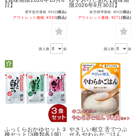
日】
限2026年9月30日】
通常販売価格:
¥542
(税込)
販売標準価格:
¥542
(税込)
アウトレット価格:
¥433
(税込)
アウトレット価格:
¥271
(税込)
購入数
個
購入数
個
ふっくらおかゆセット 3
やさしい献立 舌でつぶ
種セット（3種類各1個）
せる やわらかごはん