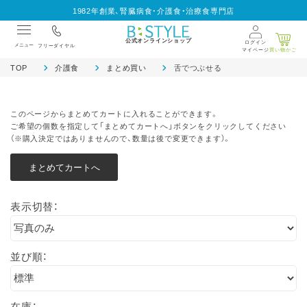
1982年創業、腎臓病食・介護食・治療食専門店
公式オンラインショップ
ログイン
メニュー
フリーダイヤル
マイページ
買い物かご
TOP
介護食
まとめ買い
舌でつぶせる
このページからまとめてカートに入れることができます。
ご希望の個数を指定して「まとめてカートへ」ボタンをクリックしてください
（※購入決定ではありませんので、数量は後で変更できます）。
表示切替：
並び順：
在庫：