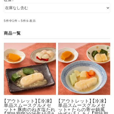
5件中1件～5件を表示
商品一覧
【アウトレット】【冷凍】
【アウトレット】【冷凍】
単品スムースグルメセ
単品スムースグルメセ
ット+ 豚肉のねぎ塩たれ
ット+ たらの寄せ鍋風
【賞味期限2026年10月8
ゆずおろしあん【賞味期