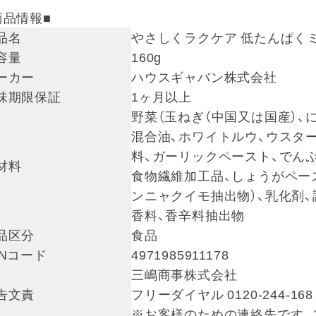
商品情報■
品名
やさしくラクケア 低たんぱく
容量
160g
ーカー
ハウスギャバン株式会社
味期限保証
1ヶ月以上
野菜（玉ねぎ（中国又は国産）、
混合油、ホワイトルウ、ウスタ
料、ガーリックペースト、でん
材料
食物繊維加工品、しょうがペー
ンニャクイモ抽出物）、乳化剤、
香料、香辛料抽出物
品区分
食品
ANコード
4971985911178
三嶋商事株式会社
告文責
フリーダイヤル 0120-244-168
※お客様のための連絡先です。