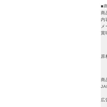
■
商
内
メ
賞
原
商
J
広