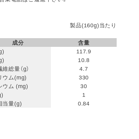
製品(160g)当たり
成分
含量
g)
117.9
g)
10.8
維総量（g）
4.7
ウム(mg)
330
ウム (mg)
30
)
1
当量(g)
0.84