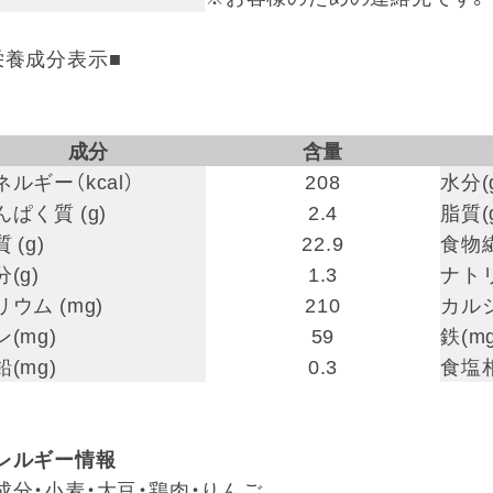
栄養成分表示■
成分
含量
ネルギー（kcal）
208
水分(
んぱく質 (g)
2.4
脂質(
 (g)
22.9
食物繊
(g)
1.3
ナトリ
リウム (mg)
210
カルシ
(mg)
59
鉄(mg
(mg)
0.3
食塩相
レルギー情報
成分・小麦・大豆・鶏肉・りんご