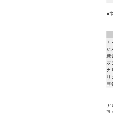
■
エ
た
糖質
灰分
カ
リン
亜鉛
ア
乳