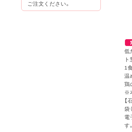
ご注文ください。
低
ト
1
温
鶏
※
【
袋
電
す