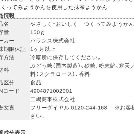
つくってみようかんを使用した抹茶ようかん
品情報
品名
やさしく・おいしく つくってみようか
容量
150ｇ
ーカー
バランス株式会社
味期限保証
1ヶ月以上
存方法
冷暗所に保存してください。
ぶどう糖（国内製造）、砂糖、粉末餡、寒天
材料
料（スクラロース）、香料
品区分
食品
ANコード
4904871002001
三嶋商事株式会社
告文責
フリーダイヤル 0120-244-168 
さい。
養成分表示