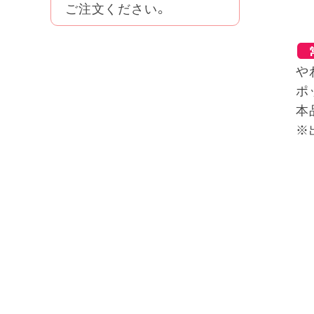
ご注文ください。
や
ポ
本
※