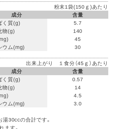
粉末1袋(150ｇ)あたり
成分
含量
く質(g)
5.7
物(g)
140
mg)
45
ウム(mg)
30
出来上がり １食分（45ｇ）あたり
成分
含量
く質(g)
0.57
物(g)
14
mg)
4.5
ウム(mg)
3.0
お湯30ccの合計です。
作れます。