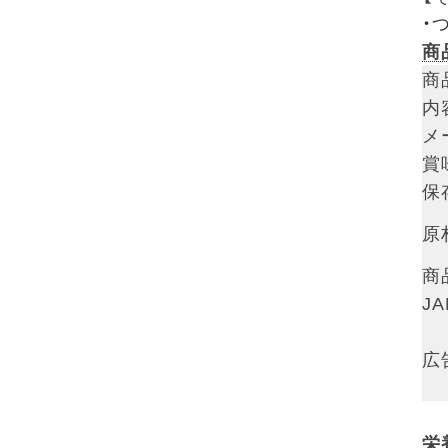
・
商
商
内
メ
賞
保
原
商
J
広
栄