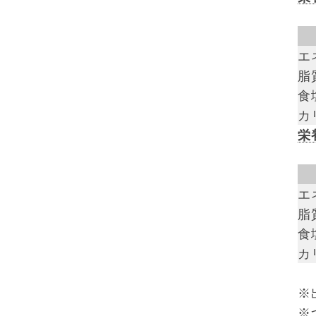
エ
脂質
食
カ
栄
エ
脂質
食
カ
※
※