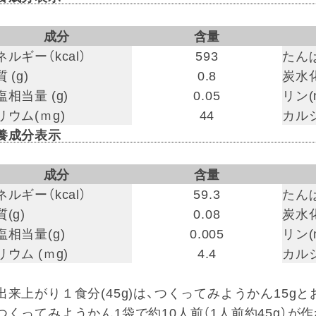
成分
含量
ネルギー（kcal）
593
たんぱ
 (g)
0.8
炭水化
塩相当量 (g)
0.05
リン(
リウム(ｍg)
44
カルシ
養成分表示
成分
含量
ネルギー（kcal）
59.3
たんぱ
(g)
0.08
炭水化
塩相当量(g)
0.005
リン(
リウム (ｍg)
4.4
カルシ
出来上がり１食分(45g)は、つくってみようかん15gと
つくってみようかん1袋で約10人前（1人前約45g）が