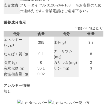
広告文責
フリーダイヤル 0120-244-168 ※お客様のため
の連絡先です。営業電話はご遠慮下さい。
栄養成分表示
1個(220g)当たり
成分
含量
成分
含量
エネルギー
385
水分(g）
3.8
（kcal）
ナトリウム
たんぱく質 (g)
0.1
8
(mg)
脂質 (g)
0
カリウム(mg)
2
炭水化物 (g)
96.1
リン(mg)
3
食塩相当量 (g)
0.02
アレルギー情報
無し