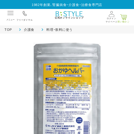
1982年創業、腎臓病食・介護食・治療食専門店
公式オンラインショップ
ログイン
メニュー
フリーダイヤル
マイページ
買い物かご
TOP
介護食
料理・飲料に使う