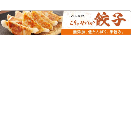
このカテゴリーの人気商品
FORICA ソース焼きそば
アプロテン たんぱく調
107.8ｇ
整 スパゲティタイプ