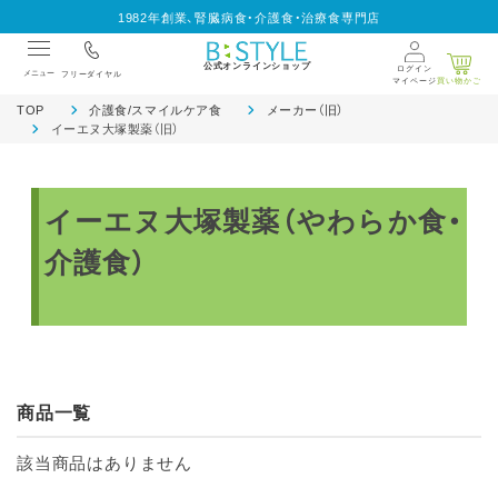
1982年創業、腎臓病食・介護食・治療食専門店
公式オンラインショップ
ログイン
メニュー
フリーダイヤル
マイページ
買い物かご
TOP
介護食/スマイルケア食
メーカー（旧）
イーエヌ大塚製薬（旧）
イーエヌ大塚製薬（やわらか食・
介護食）
商品一覧
該当商品はありません