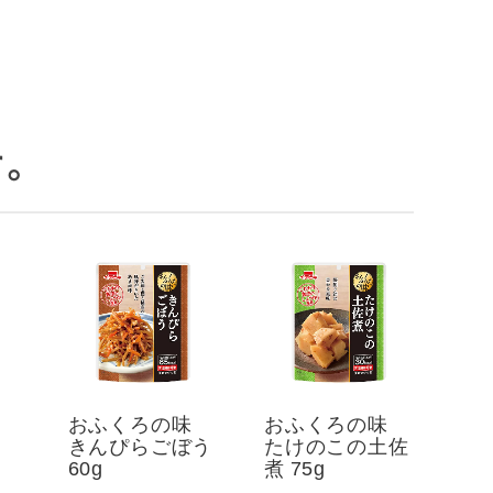
。
おふくろの味
おふくろの味
きんぴらごぼう
たけのこの土佐
60g
煮 75g