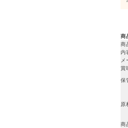
商
商
内
メ
賞
保
原
商