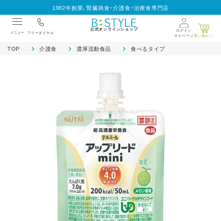
1982年創業、腎臓病食・介護食・治療食専門店
公式オンラインショップ
ログイン
メニュー
フリーダイヤル
マイページ
買い物かご
TOP
介護食
濃厚流動食品
食べるタイプ