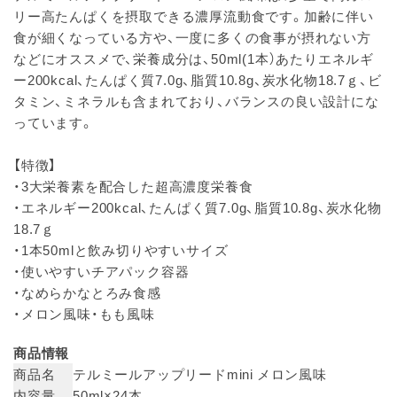
リー高たんぱくを摂取できる濃厚流動食です。加齢に伴い
食が細くなっている方や、一度に多くの食事が摂れない方
などにオススメで、栄養成分は、50ml(1本）あたりエネルギ
ー200kcal、たんぱく質7.0g、脂質10.8g、炭水化物18.7ｇ、ビ
タミン、ミネラルも含まれており、バランスの良い設計にな
っています。
【特徴】
・3大栄養素を配合した超高濃度栄養食
・エネルギー200kcal、たんぱく質7.0g、脂質10.8g、炭水化物
18.7ｇ
・1本50mlと飲み切りやすいサイズ
・使いやすいチアパック容器
・なめらかなとろみ食感
・メロン風味・もも風味
商品情報
商品名
テルミールアップリードmini メロン風味
内容量
50ml×24本