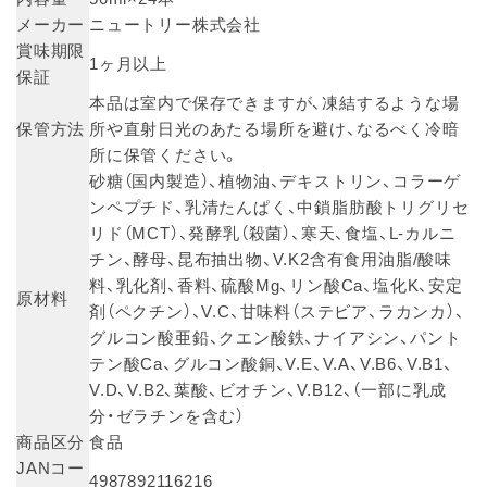
メーカー
ニュートリー株式会社
賞味期限
1ヶ月以上
保証
本品は室内で保存できますが、凍結するような場
保管方法
所や直射日光のあたる場所を避け、なるべく冷暗
所に保管ください。
砂糖（国内製造）、植物油、デキストリン、コラーゲ
ンペプチド、乳清たんぱく、中鎖脂肪酸トリグリセ
リド（MCT）、発酵乳（殺菌）、寒天、食塩、L-カルニ
チン、酵母、昆布抽出物、V.K2含有食用油脂/酸味
料、乳化剤、香料、硫酸Mg、リン酸Ca、塩化K、安定
原材料
剤（ペクチン）、V.C、甘味料（ステビア、ラカンカ）、
グルコン酸亜鉛、クエン酸鉄、ナイアシン、パント
テン酸Ca、グルコン酸銅、V.E、V.A、V.B6、V.B1、
V.D、V.B2、葉酸、ビオチン、V.B12、（一部に乳成
分・ゼラチンを含む）
商品区分
食品
JANコー
4987892116216