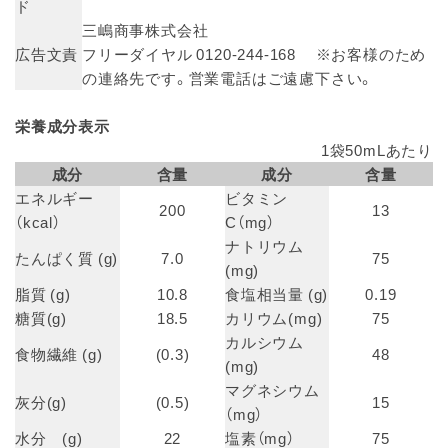
ド
三嶋商事株式会社
広告文責
フリーダイヤル 0120-244-168 ※お客様のため
の連絡先です。営業電話はご遠慮下さい。
栄養成分表示
1袋50mLあたり
成分
含量
成分
含量
エネルギー
ビタミン
200
13
（kcal）
C（mg）
ナトリウム
たんぱく質 (g)
7.0
75
(mg)
脂質 (g)
10.8
食塩相当量 (g)
0.19
糖質(g)
18.5
カリウム(mg)
75
カルシウム
食物繊維 (g)
(0.3)
48
(mg)
マグネシウム
灰分(g)
(0.5)
15
（mg）
水分 (g)
22
塩素（mg）
75