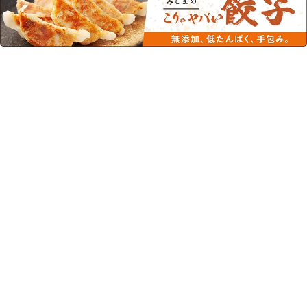
この商品を見た人はこちらの商品
もチェックしています！
テルミールアップリードmini
テルミールミニ コーンスー
もも風味 50mL×24
プ味 125mL×24本
¥7,596
(税込)
¥5,580
(税込)