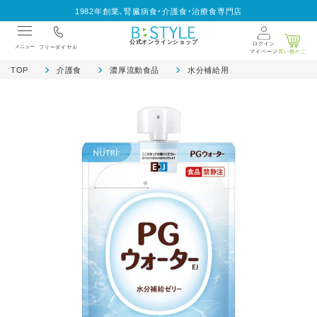
1982年創業、腎臓病食・介護食・治療食専門店
公式オンラインショップ
ログイン
メニュー
フリーダイヤル
マイページ
買い物かご
TOP
介護食
濃厚流動食品
水分補給用