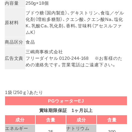
内容量
250g×18個
ブドウ糖（国内製造）、デキストリン、食塩／ゲル
化剤（増粘多糖類）、クエン酸、クエン酸Na、塩化
原材料
K、乳酸Ca、乳化剤、香料、甘味料（アセスルファ
ムK）
商品区分
食品
三嶋商事株式会社
広告文責
フリーダイヤル 0120-244-168 ※お客様のた
めの連絡先です。営業電話はご遠慮下さい。
1袋（250ｇ）あたり
PGウォーターEJ
賞味期限保証 1ヶ月以上
成分
含量
成分
含量
エネルギー
ナトリウム
25
300