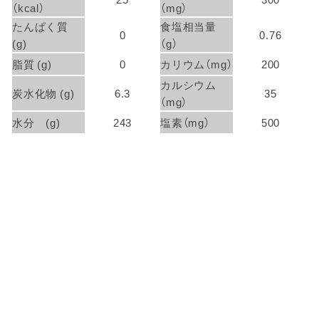
（kcal）
（mg）
たんぱく質
食塩相当量
0
0.76
(g)
（g）
脂質 (g)
0
カリウム（mg）
200
カルシウム
炭水化物 (g)
6.3
35
（mg）
水分 (g)
243
塩素（mg）
500