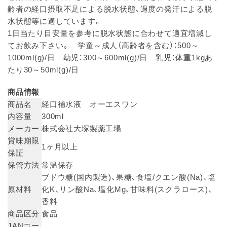
齢者の経口摂取不足による脱水状態、過度の発汗による脱
水状態等に適しています。
1日当たり目安量を参考に脱水状態に合わせて適宜増減し
てお飲み下さい。 学童～成人（高齢者を含む）：500～
1000ml(g)/日 幼児：300～600ml(g)/日 乳児：体重1kgあ
たり30～50ml(g)/日
商品情報
商品名
経口補水液 オーエスワン
内容量
300ml
メーカー
株式会社大塚製薬工場
賞味期限
1ヶ月以上
保証
保管方法
常温保存
ブドウ糖(国内製造)、果糖、食塩/クエン酸(Na)、塩
原材料
化K、リン酸Na、塩化Mg、甘味料(スクラロース)、
香料
商品区分
食品
JANコー