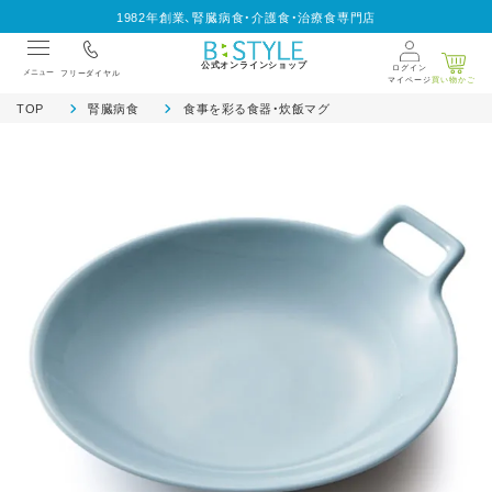
1982年創業、腎臓病食・介護食・治療食専門店
公式オンラインショップ
ログイン
メニュー
フリーダイヤル
マイページ
買い物かご
TOP
腎臓病食
食事を彩る食器・炊飯マグ