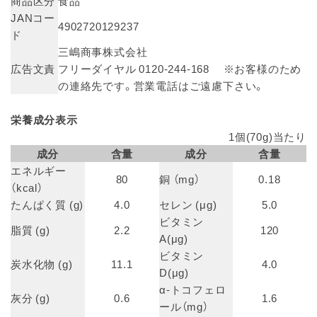
商品区分
食品
JANコー
4902720129237
ド
三嶋商事株式会社
広告文責
フリーダイヤル 0120-244-168 ※お客様のため
の連絡先です。営業電話はご遠慮下さい。
栄養成分表示
1個(70g)当たり
成分
含量
成分
含量
エネルギー
80
銅 （mg）
0.18
（kcal）
たんぱく質 (g)
4.0
セレン (μg)
5.0
ビタミン
脂質 (g)
2.2
120
A(μg)
ビタミン
炭水化物 (g)
11.1
4.0
D(μg)
α-トコフェロ
灰分 (g)
0.6
1.6
ール（mg）