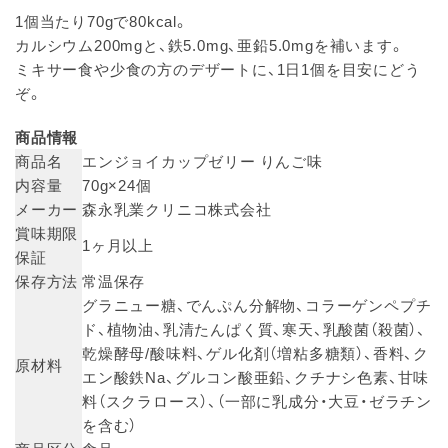
1個当たり70gで80kcal。
カルシウム200mgと、鉄5.0mg、亜鉛5.0mgを補います。
ミキサー食や少食の方のデザートに、1日1個を目安にどう
ぞ。
商品情報
商品名
エンジョイカップゼリー りんご味
内容量
70g×24個
メーカー
森永乳業クリニコ株式会社
賞味期限
1ヶ月以上
保証
保存方法
常温保存
グラニュー糖、でんぷん分解物、コラーゲンペプチ
ド、植物油、乳清たんぱく質、寒天、乳酸菌（殺菌）、
乾燥酵母/酸味料、ゲル化剤（増粘多糖類）、香料、ク
原材料
エン酸鉄Na、グルコン酸亜鉛、クチナシ色素、甘味
料（スクラロース）、（一部に乳成分・大豆・ゼラチン
を含む）