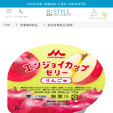
1982年創業、腎臓病食・介護食・治療食専門店
公式オンラインショップ
ログイン
メニュー
フリーダイヤル
マイページ
買い物かご
TOP
栄養補助食品
総合栄養食品（固形）