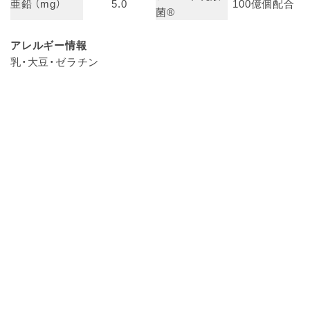
亜鉛 （mg）
5.0
100億個配合
菌®
アレルギー情報
乳・大豆・ゼラチン