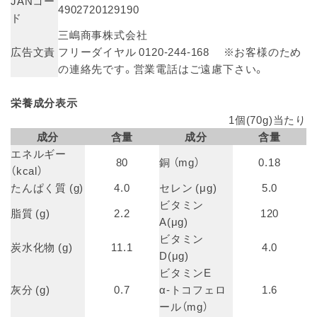
JANコー
4902720129190
ド
三嶋商事株式会社
広告文責
フリーダイヤル 0120-244-168 ※お客様のため
の連絡先です。営業電話はご遠慮下さい。
栄養成分表示
1個(70g)当たり
成分
含量
成分
含量
エネルギー
80
銅 （mg）
0.18
（kcal）
たんぱく質 (g)
4.0
セレン (μg)
5.0
ビタミン
脂質 (g)
2.2
120
A(μg)
ビタミン
炭水化物 (g)
11.1
4.0
D(μg)
ビタミンE
灰分 (g)
0.7
α-トコフェロ
1.6
ール（mg）