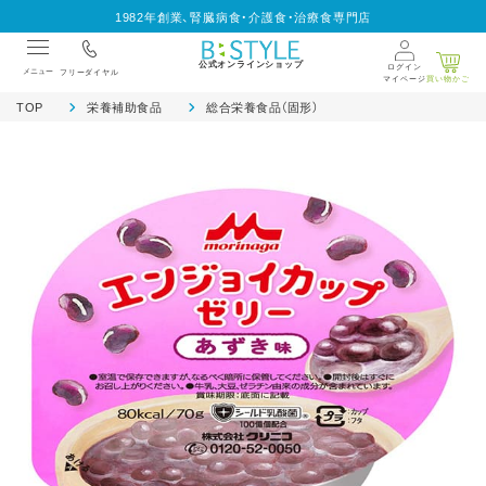
1982年創業、腎臓病食・介護食・治療食専門店
公式オンラインショップ
ログイン
メニュー
フリーダイヤル
マイページ
買い物かご
TOP
栄養補助食品
総合栄養食品（固形）