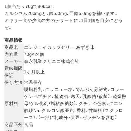
1個当たり70gで80kcal。
カルシウム200mgと、鉄5.0mg、亜鉛5.0mgを補います。
ミキサー食や少食の方のデザートに、1日1個を目安にどう
ぞ。
商品情報
商品名
エンジョイカップゼリー あずき味
内容量
70g×24個
メーカー
森永乳業クリニコ株式会社
賞味期限
1ヶ月以上
保証
保存方法
常温保存
脱脂粉乳、グラニュー糖、でんぷん分解物、コラー
ゲンペプチド、植物油、寒天、乳酸菌（殺菌）、乾燥酵
原材料
母/ゲル化剤（増粘多糖類）、クチナシ色素、クエン
酸鉄Na、グルコン酸亜鉛、香料、甘味料（スクラロ
ース）、（一部に乳成分・大豆・ゼラチンを含む）
商品区分
食品