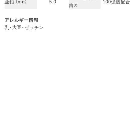
亜鉛 （mg）
5.0
100億個配合
菌®
アレルギー情報
乳・大豆・ゼラチン