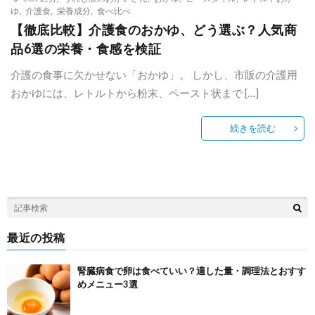
ゆ
,
介護食
,
栄養成分
,
食べ比べ
【徹底比較】介護食のおかゆ、どう選ぶ？人気商
品6選の栄養・食感を検証
介護の食事に欠かせない「おかゆ」。 しかし、市販の介護用
おかゆには、レトルトから粉末、ペースト状まで […]
続きを読む
最近の投稿
腎臓病食で卵は食べていい？適した量・調理法とおすす
めメニュー3選