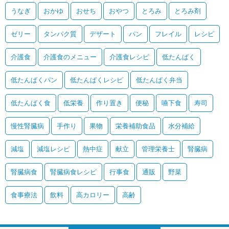
うなぎ
おかゆ
おせち
おやつ
とろみ
とろみ剤
ゼリー
タンパク質
デザート
パン
フレイル
レシピ
介護食
介護食のメニュー
介護食レシピ
低たんぱく
低たんぱくパン
低たんぱくレシピ
低たんぱく弁当
低たんぱく食
低栄養
作り置き
便秘
嚥下食
寿司
慢性腎臓病
手作り
果物
栄養補助食品
水分補給
減塩
減塩レシピ
熱中症
献立
管理栄養士
腎臓病
腎臓病食
腎臓病食レシピ
行事食
通販
野菜
食事療法
飲料
高カロリー
高齢