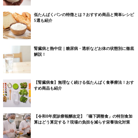
低たんぱくパンの特徴とは？おすすめ商品と簡単レシピ
5選も紹介
腎臓病と熱中症｜糖尿病・透析などお体の状態別に徹底
解説！
【腎臓病食】無理なく続ける低たんぱく食事療法！おす
すめ商品も紹介
【令和8年度診療報酬改定】「嚥下調整食」の特別食加
算はどう算定する？現場の負担を減らす栄養強化対策