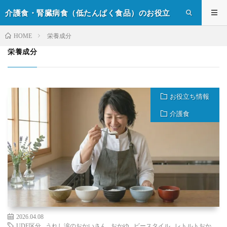
介護食・腎臓病食（低たんぱく食品）のお役立
ち情報
栄養成分
HOME
栄養成分
お役立ち情報
介護食
2026.04.08
UDF区分
,
うれし涙のおかいさん
,
おかゆ
,
ビースタイル
,
レトルトおか