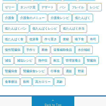
ゼリー
タンパク質
デザート
パン
フレイル
レシピ
介護食
介護食のメニュー
介護食レシピ
低たんぱく
低たんぱくパン
低たんぱくレシピ
低たんぱく弁当
低たんぱく食
低栄養
作り置き
便秘
嚥下食
寿司
慢性腎臓病
手作り
果物
栄養補助食品
水分補給
減塩
減塩レシピ
熱中症
献立
管理栄養士
腎臓病
腎臓病食
腎臓病食レシピ
行事食
通販
野菜
食事療法
飲料
高カロリー
高齢
Back to Top