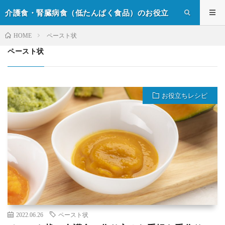
介護食・腎臓病食（低たんぱく食品）のお役立
ち情報
ペースト状
HOME
ペースト状
お役立ちレシピ
2022.06.26
ペースト状