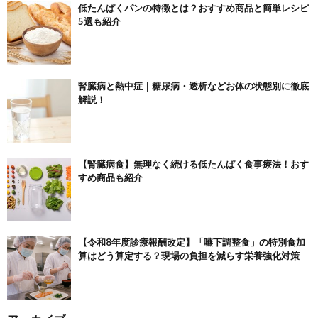
低たんぱくパンの特徴とは？おすすめ商品と簡単レシピ
5選も紹介
腎臓病と熱中症｜糖尿病・透析などお体の状態別に徹底
解説！
【腎臓病食】無理なく続ける低たんぱく食事療法！おす
すめ商品も紹介
【令和8年度診療報酬改定】「嚥下調整食」の特別食加
算はどう算定する？現場の負担を減らす栄養強化対策