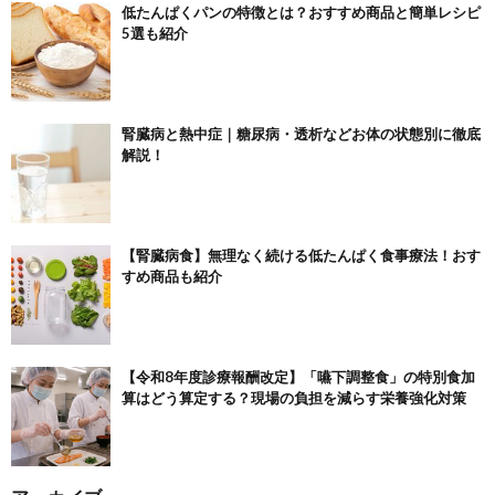
低たんぱくパンの特徴とは？おすすめ商品と簡単レシピ
5選も紹介
腎臓病と熱中症｜糖尿病・透析などお体の状態別に徹底
解説！
【腎臓病食】無理なく続ける低たんぱく食事療法！おす
すめ商品も紹介
【令和8年度診療報酬改定】「嚥下調整食」の特別食加
算はどう算定する？現場の負担を減らす栄養強化対策