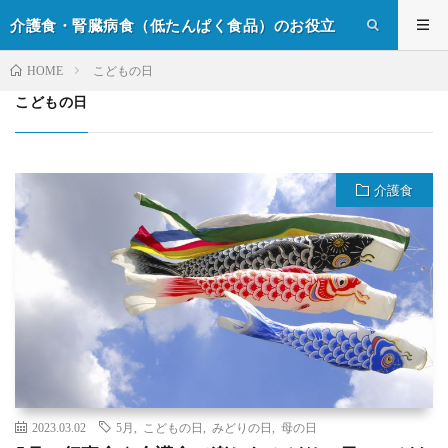
介護食・腎臓病食（低たんぱく食品）のお役立
ち情報
こどもの日
HOME
こどもの日
介護食
2023.03.02
5月
,
こどもの日
,
みどりの日
,
母の日