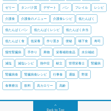
ゼリー
タンパク質
デザート
パン
フレイル
レシピ
介護食
介護食のメニュー
介護食レシピ
低たんぱく
低たんぱくパン
低たんぱくレシピ
低たんぱく弁当
低たんぱく食
低栄養
作り置き
便秘
嚥下食
寿司
慢性腎臓病
手作り
果物
栄養補助食品
水分補給
減塩
減塩レシピ
熱中症
献立
管理栄養士
腎臓病
腎臓病食
腎臓病食レシピ
行事食
通販
野菜
食事療法
飲料
高カロリー
高齢
Back to Top