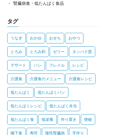
腎臓病食・低たんぱく食品
タグ
うなぎ
おかゆ
おせち
おやつ
とろみ
とろみ剤
ゼリー
タンパク質
デザート
パン
フレイル
レシピ
介護食
介護食のメニュー
介護食レシピ
低たんぱく
低たんぱくパン
低たんぱくレシピ
低たんぱく弁当
低たんぱく食
低栄養
作り置き
便秘
嚥下食
寿司
慢性腎臓病
手作り