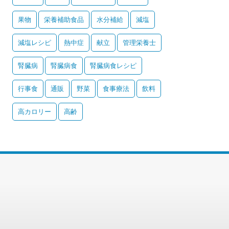
果物
栄養補助食品
水分補給
減塩
減塩レシピ
熱中症
献立
管理栄養士
腎臓病
腎臓病食
腎臓病食レシピ
行事食
通販
野菜
食事療法
飲料
高カロリー
高齢