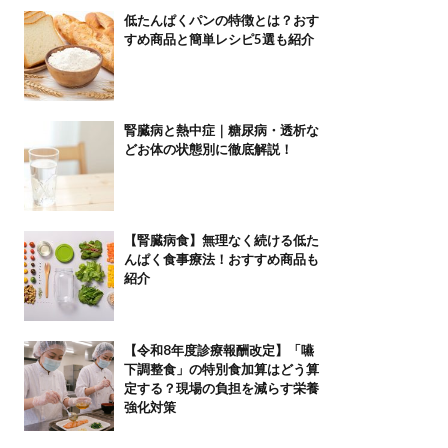
低たんぱくパンの特徴とは？おす
すめ商品と簡単レシピ5選も紹介
腎臓病と熱中症｜糖尿病・透析な
どお体の状態別に徹底解説！
【腎臓病食】無理なく続ける低た
んぱく食事療法！おすすめ商品も
紹介
【令和8年度診療報酬改定】「嚥
下調整食」の特別食加算はどう算
定する？現場の負担を減らす栄養
強化対策